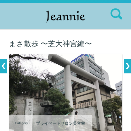
検索:
まさ散歩 〜芝大神宮編〜
プライベートサロン美容室
- Category -