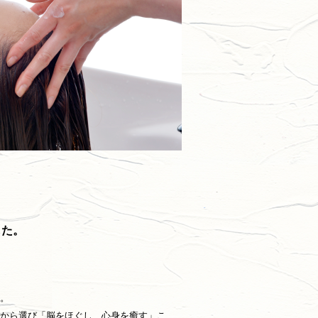
した。
。
から選び「脳をほぐし 心身を癒す」こ