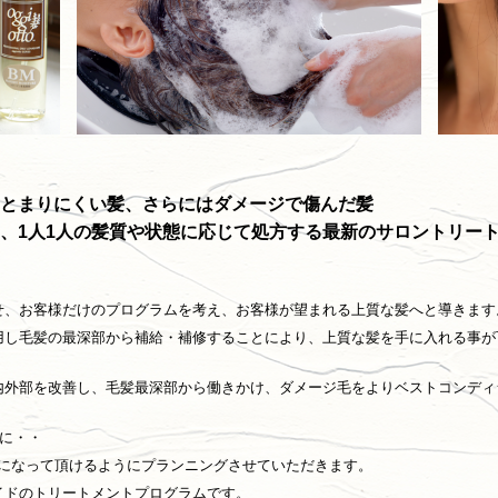
とまりにくい髪、さらにはダメージで傷んだ髪
、1人1人の髪質や状態に応じて処方する最新のサロントリー
せ、お客様だけのプログラムを考え、お客様が望まれる上質な髪へと導きます
用し毛髪の最深部から補給・補修することにより、上質な髪を手に入れる事が
内外部を改善し、毛髪最深部から働きかけ、ダメージ毛をよりベストコンディ
めに・・
美髪になって頂けるようにプランニングさせていただきます。
イドのトリートメントプログラムです。