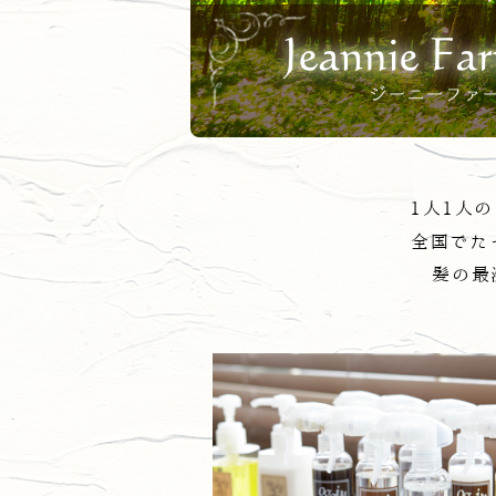
1人1人
全国でた
髪の最