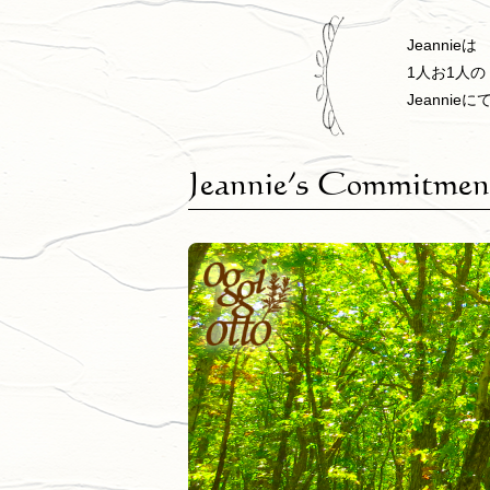
Jeann
1人お1人
Jeanni
Jeannie’s Commitmen