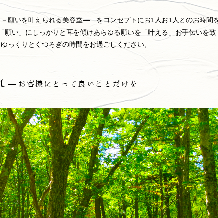
ieは －願いを叶えられる美容室― をコンセプトにお1人お1人とのお時間
の「願い」にしっかりと耳を傾けあらゆる願いを「叶える」お手伝いを致
eにてゆっくりとくつろぎの時間をお過ごしください。
t
―
お客様にとって良いことだけを