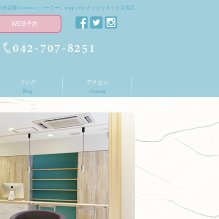
美容室Jeannie（ジーニー）oggi otto オッジィオット取扱店
WEB予約
042-707-8251
ブログ
アクセス
Blog
Access