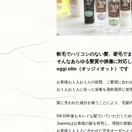
軟毛でハリコシのない髪、硬毛でま
そんなあらゆる髪質や損傷に対応し
oggi otto（オッジィオット）です
お客様お１人お１人の状態、ご要望に合わ
お１人お１人に合った栄養を適材適所に使
髪に失われた成分を補うことにより、毛髪
5年10年後もキレイな髪でいていただくた
Jeannieはお客様の髪を研究し、理想の
お客様１人１人に合わせた完全オーダーメ